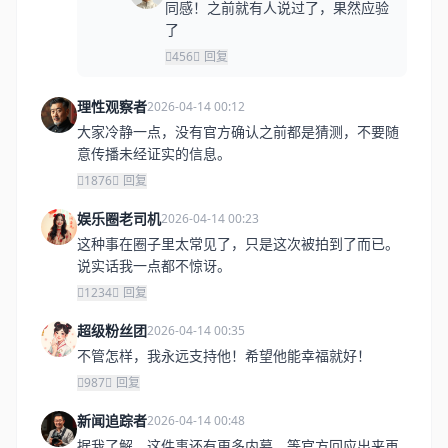
同感！之前就有人说过了，果然应验
了
456
回复
理性观察者
2026-04-14 00:12
大家冷静一点，没有官方确认之前都是猜测，不要随
意传播未经证实的信息。
1876
回复
娱乐圈老司机
2026-04-14 00:23
这种事在圈子里太常见了，只是这次被拍到了而已。
说实话我一点都不惊讶。
1234
回复
超级粉丝团
2026-04-14 00:35
不管怎样，我永远支持他！希望他能幸福就好！
987
回复
新闻追踪者
2026-04-14 00:48
据我了解，这件事还有更多内幕，等官方回应出来再