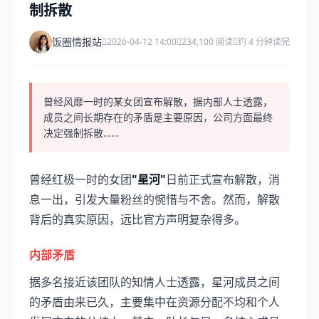
制拆散
饭圈情报站
2026-04-12 14:00
234,100 阅读
约 4 分钟读完
曾经风靡一时的某女团宣布解散，据内部人士透露，
成员之间长期存在的矛盾是主要原因，公司方面最终
决定强制拆散……
曾经红极一时的女团
"星河"
日前正式宣布解散，消
息一出，引发大量粉丝的惋惜与不舍。然而，解散
背后的真实原因，远比官方声明复杂得多。
内部矛盾
据多名接近该团队的知情人士透露，星河成员之间
的矛盾由来已久，主要集中在资源分配不均和个人