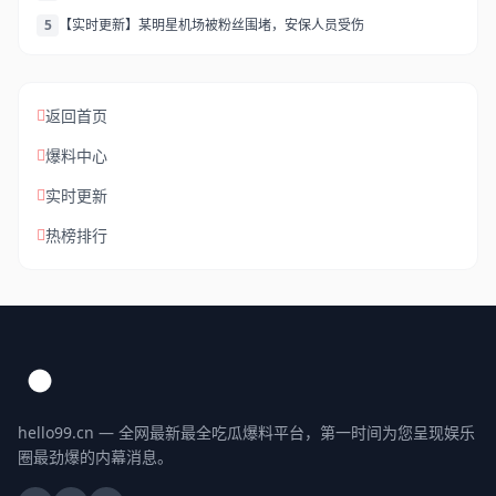
5
【实时更新】某明星机场被粉丝围堵，安保人员受伤
返回首页
爆料中心
实时更新
热榜排行
hello99.cn — 全网最新最全吃瓜爆料平台，第一时间为您呈现娱乐
圈最劲爆的内幕消息。